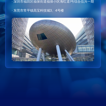
· 深圳市福田区福保街道福保小区海红道1号综合信兴一期
· 东莞市常平镇高宝科技城3、4号楼