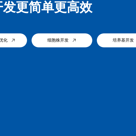
开发更简单更高效
优化
细胞株开发
培养基开发